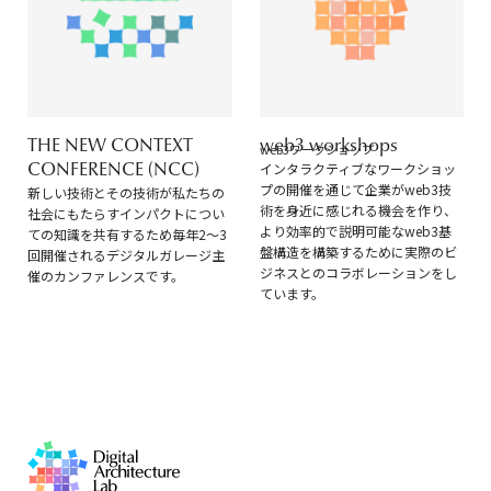
THE NEW CONTEXT
web3 workshops
web3ワークショップ
CONFERENCE (NCC)
インタラクティブなワークショッ
プの開催を通じて企業がweb3技
新しい技術とその技術が私たちの
術を身近に感じれる機会を作り、
社会にもたらすインパクトについ
より効率的で説明可能なweb3基
ての知識を共有するため毎年2～3
盤構造を構築するために実際のビ
回開催されるデジタルガレージ主
ジネスとのコラボレーションをし
催のカンファレンスです。
ています。