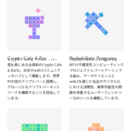
Crypto Cafe & Bar
Probabilistic Programs
クリプト ・カフェ ・アンド ・バー
プロバビリスティックプログラム
恵比寿にある会員制のCrypto Cafe
MITの不確実性コンピューティング
& Barは、日本のweb3コミュニテ
プロジェクトとパートナーシップ
ィのハブとして機能します。世界
を組み、データサイエンスと
中の他のクリプトバーと提携し、
web3を通じた社会のデジタル化
グローバルなクリプトバーネット
における透明性、解釈可能性の問
ワークを構築することを目指して
題を改善するユーザーフレンドリ
います。
ーなAIツールを構築しています。