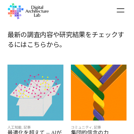
最新の調査内容や研究結果を
チェックす
るにはこちらから。
人工知能
,
記事
コミュニティ
,
記事
最適化を超えて — AIが
集団的信念の力