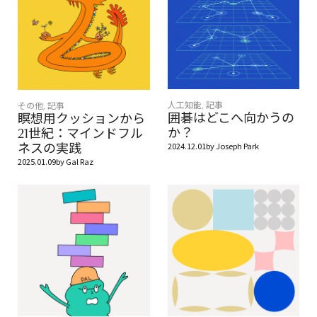
人工知能
,
記事
その他
,
記事
囲碁はどこへ向かうの
瞑想用クッションから
か？
21世紀：マインドフル
2024.12.01
by
Joseph Park
ネスの実践
2025.01.09
by
Gal Raz