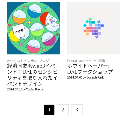
web3
,
コミュニティ
,
ブログ
Digital Architecture
,
記事
経済同友会web3イベ
ホワイトペーパー:
ント：DALのセンシビ
DALワークショップ
リティを取り入れたイ
2024.07.03
by
Joseph Park
ベントデザイン
2024.07.10
by
Yudai Kachi
1
2
3