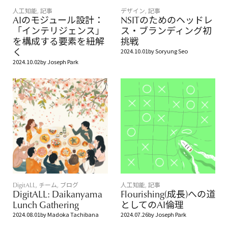
人工知能
,
記事
デザイン
,
記事
AIのモジュール設計：
NSITのためのヘッドレ
「インテリジェンス」
ス・ブランディング初
を構成する要素を紐解
挑戦
く
2024.10.01
by
Soryung Seo
2024.10.02
by
Joseph Park
DigitALL
,
チーム
,
ブログ
人工知能
,
記事
DigitALL: Daikanyama
Flourishing(成長)への道
Lunch Gathering
としてのAI倫理
2024.08.01
by
Madoka Tachibana
2024.07.26
by
Joseph Park