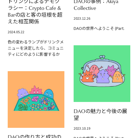
ドリンクによるデモク
DAOの事例：Akiya
ラシー：Crypto Cafe &
Collective
Barの店と客の垣根を超
2023.12.26
えた相互関係
DAOの世界へようこそ (Part.
2024.05.22
色の変わるランプがドリンクメ
ニューを決定したら、コミュニ
ティにどのように影響するか
DAOの魅力と今後の展
望
2023.10.19
DAOの作り方と成功の