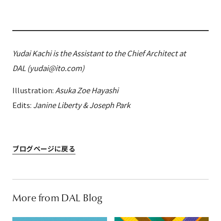
Yudai Kachi is the Assistant to the Chief Architect at
DAL (yudai@ito.com)
Illustration:
Asuka Zoe Hayashi
Edits:
Janine Liberty
& Joseph Park
ブログページに戻る
More from DAL Blog