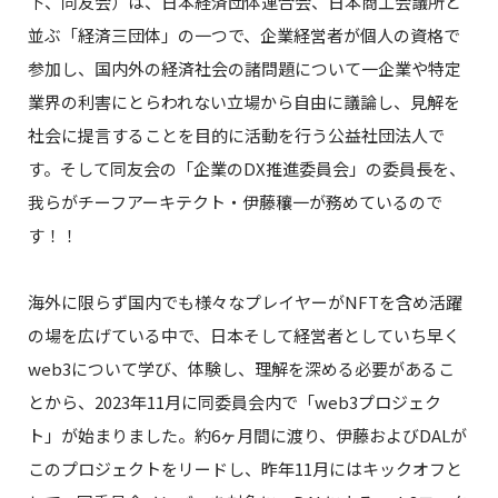
下、同友会）は、日本経済団体連合会、日本商工会議所と
並ぶ「経済三団体」の一つで、企業経営者が個人の資格で
参加し、国内外の経済社会の諸問題について一企業や特定
業界の利害にとらわれない立場から自由に議論し、見解を
社会に提言することを目的に活動を行う公益社団法人で
す。そして同友会の「企業のDX推進委員会」の委員長を、
我らがチーフアーキテクト・伊藤穰一が務めているので
す！！
海外に限らず国内でも様々なプレイヤーがNFTを含め活躍
の場を広げている中で、日本そして経営者としていち早く
web3について学び、体験し、理解を深める必要があるこ
とから、2023年11月に同委員会内で「web3プロジェク
ト」が始まりました。約6ヶ月間に渡り、伊藤およびDALが
このプロジェクトをリードし、昨年11月にはキックオフと