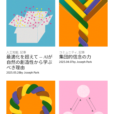
人工知能
,
記事
コミュニティ
,
記事
最適化を超えて — AIが
集団的信念の力
自然の創造性から学ぶ
2025.04.07
by
Joseph Park
べき理由
2025.05.28
by
Joseph Park