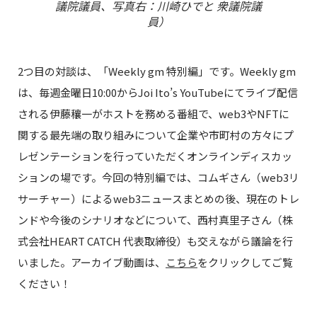
議院議員、写真右：川崎ひでと 衆議院議
員）
2つ目の対談は、「Weekly gm 特別編」です。Weekly gm
は、毎週金曜日10:00からJoi Ito’s YouTubeにてライブ配信
される伊藤穰一がホストを務める番組で、web3やNFTに
関する最先端の取り組みについて企業や市町村の方々にプ
レゼンテーションを行っていただくオンラインディスカッ
ションの場です。今回の特別編では、コムギさん（web3リ
サーチャー）によるweb3ニュースまとめの後、現在のトレ
ンドや今後のシナリオなどについて、西村真里子さん（株
式会社HEART CATCH 代表取締役）も交えながら議論を行
いました。アーカイブ動画は、
こちら
をクリックしてご覧
ください！