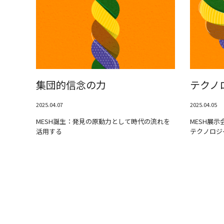
集団的信念の力
テクノ
2025.04.07
2025.04.05
MESH誕生：発見の原動力として時代の流れを
MESH展
活用する
テクノロジ