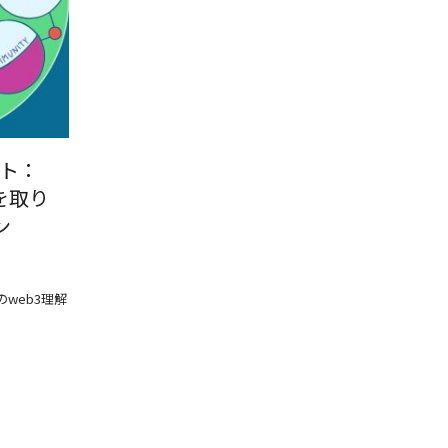
ント：
を取り
ン
web3理解