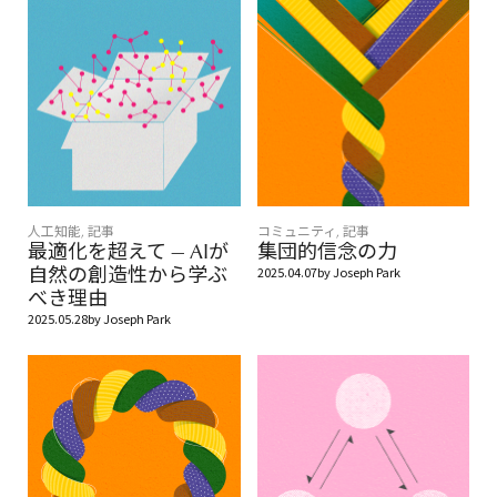
人工知能
,
記事
コミュニティ
,
記事
最適化を超えて — AIが
集団的信念の力
自然の創造性から学ぶ
2025.04.07
by
Joseph Park
べき理由
2025.05.28
by
Joseph Park