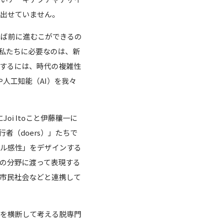
見出せていません。
れば前に進むこができるの
、私たちに必要なのは、新
構築するには、時代の複雑性
人工知能（AI）を我々
にJoi Itoこと伊藤穰一に
者（doers）」たちで
タル感性」をデザインする
の分野に渡って表現する
、市民社会などと連携して
野を横断して考える脱専門