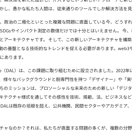
かし、愚かな私たち人間は、従来通りのツールでしか解決方法を
、政治の二極化といとった複雑な問題に直面している今、どうす
SDGsやインパクト測定の数値だけでは十分とはいえません。 今
lity）とアーキテクチャです。 そして、この新しいアーキテクチャを
動の基盤となる技術的なトレンドを捉える必要があります。web3や
にあります。
cture Lab（DAL）は、この課題に取り組むために設立されました。2022年
は、様々なバックグラウンドと脱専門性を持つ「デザイナー」や「実行
ちのミッションは、プロソーシャルな未来のための新しい「デジ
キテクチャ様式を通してその感性を技術、規範、法、ビジネスなど
ちDALは既存の垣根を超え、公共機関、民間セクターやアカデミア
チャなのか？それは、私たちが直面する問題の多くが、複数の分