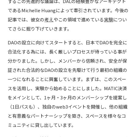
するこの先進的な議論は、DALの経験豊かなアーキテクト
であるMichelle Huangによって牽引されています。今後の
記事では、彼女の
考え
やこの領域で進めている
実験
につい
てさらに掘り下げていきます。
DAOの設立に向けてスタートすると、日本でDAOを完全に
合法化する為には、長く厳しいプロセスが待っている事が
分かりました。しかし、メンバーから信頼され、安全が保
証された合法的なDAOの設立を先駆けて行う最初の組織の
一つになれることに興奮しています。まずは、このスペー
スを活用し、実験から始めることにしました。MATIC決済
をメインとして、1ヶ月・3ヶ月のメンバーシップを提案し
（1日パスも）、独自のweb3イベントを開催し、他の組織
と有意義なパートナーシップを築き、スペースを様々なコ
ミュニティに貸し出しています。