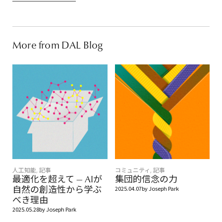
More from DAL Blog
人工知能
,
記事
コミュニティ
,
記事
最適化を超えて — AIが
集団的信念の力
自然の創造性から学ぶ
2025.04.07
by
Joseph Park
べき理由
2025.05.28
by
Joseph Park