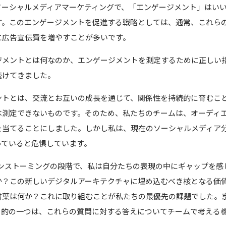
ソーシャルメディアマーケティングで、「エンゲージメント」はい
す。このエンゲージメントを促進する戦略としては、通常、これら
に広告宣伝費を増やすことが多いです。
ジメントとは何なのか、エンゲージメントを測定するために正しい
続けてきました。
ントとは、交流とお互いの成長を通じて、関係性を持続的に育むこ
は測定できないものです。そのため、私たちのチームは、オーディ
を当てることにしました。しかし私は、現在のソーシャルメディア
っていると危惧しています。
ブレインストーミングの段階で、私は自分たちの表現の中にギャップを
か？この新しいデジタルアーキテクチャに埋め込むべき核となる価
言葉は何か？これに取り組むことが私たちの最優先の課題でした。
な目的の一つは、これらの質問に対する答えについてチームで考える