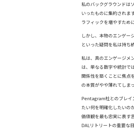
私のバックグラウンドは
いったものに集約されま
ラフィックを増やすため
しかし、本物のエンゲー
といった疑問を私は持ち
私は、真のエンゲージメ
は、単なる数字や統計で
関係性を築くことに焦点
の本質がやや薄れてしま
Pentagram社との
たい何を明確化したいの
価値観を最も忠実に表す
DALリトリートの重要