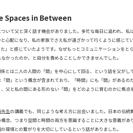
he Spaces in Between
について父と深く話す機会がありました。多忙な毎日に追われ、私
かと心配になり、私の家族でさえ私が遠ざかって行くように感じて
った」と感じていたようです。なぜもっとコミュニケーションをと
れなかったのか、と自分を責めることしかできませんでした。
関係とは二人の人間の「間」を中心にして回る、という話を父がし
は「間」という概念が含まれており、「時間」にも「間」があるの
く、父と私の間にある形のない「間」をどのように育むのかに焦点
裕先生
の講義でも、同じような考え方に出会いました。日本の伝統
の概念、つまり空間と時間の両方を意識することに大きな意義があ
囲の環境との繋がりを大切にしているという話がありました。