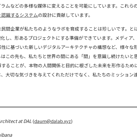
グラムなどの多様な媒体に変えることを可能にしています。これら
を認識するシステム
の設計に貢献しています。
な民間企業が私たちのようなラボを育成することは珍しいです。と
現化し、形あるプロジェクトにする準備ができています。メディア
感性に基づいた新しいデジタルアーキテクチャの構想など、様々な
ちはこの先も、私たちと世界の間にある「間」を意識し続けたいと
解することが、本物の人間関係と目的に根ざした未来を形作るため
は、大切な気づきを与えてくれただけでなく、私たちのミッション
rchitect at DAL
(
daum@dalab.xyz
)
ibana