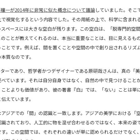
穰一が2014年に非常に似た概念について議論
していました。そこ
上で視覚化するという内容でした。その用紙の上で、科学に含まれ
のスペースには大きな空白が残ります。この空白は、「脱専門的空
このことが教えてくれるのは、本当に重要なことは、目に見えるも
うことです。例えば、間を置くことや空間の中で創り出されるリズ
の本質なのです。
クターであり、哲学者かつデザイナーである原研哉さんは、真の「
述べています。それは自分自身ではなく、自然の中で見つけること
」ことよりも価値があり、彼の著書『白』では、「ない」ことは単
と伝えています。
なアジアでの「間」の認識と一致します。アジアの美学における「
認識されており、人工的に物を混ぜ合わせるのではなく、本来の姿
です。この空間では、それぞれの違いが単に認められるだけでなく