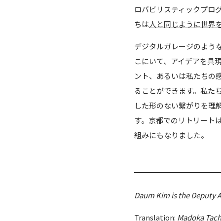
ロバビリスティックプロ
ちは
人と同じように世界
デジタルガレージのよう
こにいて、アイデアを具
ント、あるいは私たちの
ることができます。私た
した形のない繋がりを理
す。京都でのリトリート
組みにもなりました。
Daum Kim is the Deputy A
Translation:
Madoka Tach